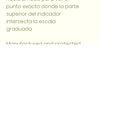
punto exacto donde la parte
superior del indicador
intersecta la escala
graduada.
Manufactured and protected
under the following United
States Patent and Trademark
Office patent numbers:
3171278, 3352153, 3391574,
3482442, and 3596508.
Made in the USA.
Guaranteed accurate
readings.