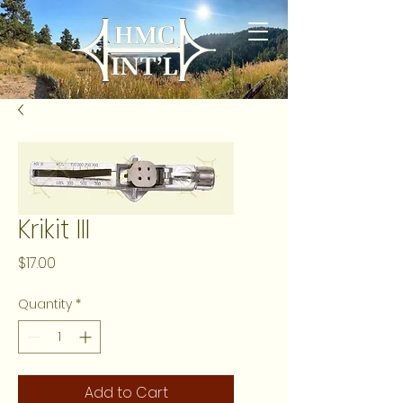
Krikit III
Price
$17.00
Quantity
*
Add to Cart